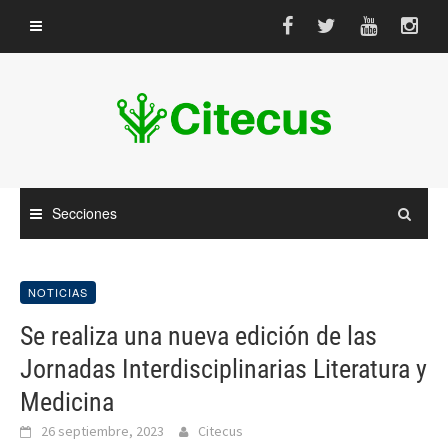
Saltar
al
contenido
Secciones
NOTICIAS
Se realiza una nueva edición de las
Jornadas Interdisciplinarias Literatura y
Medicina
26 septiembre, 2023
Citecus