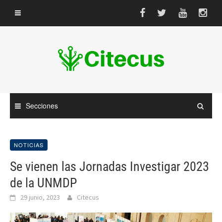
Saltar
al
contenido
Secciones
NOTICIAS
Se vienen las Jornadas Investigar 2023
de la UNMDP
29 junio, 2023
Citecus