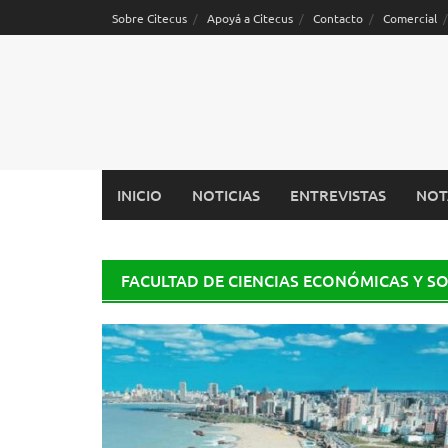
Saltar
Sobre Citecus
Apoyá a Citecus
Contacto
Comercial
al
contenido
INICIO
NOTICIAS
ENTREVISTAS
NOT
FACULTAD DE CIENCIAS ECONÓMICAS Y S