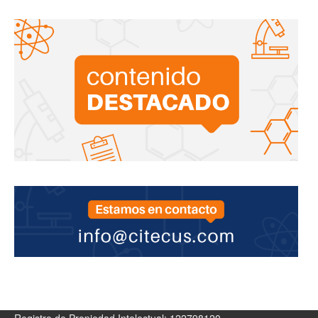
Registro de Propiedad Intelectual: 122798120.