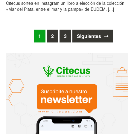
Citecus sortea en Instagram un libro a elección de la colección
«Mar del Plata, entre el mar y la pampa» de EUDEM.
[...]
Ir
1
2
3
Siguientes
a
las
entradas