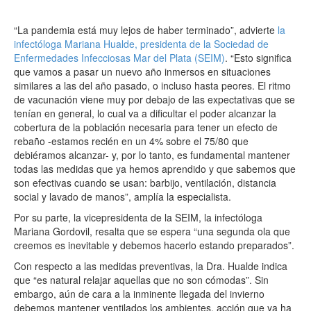
“La pandemia está muy lejos de haber terminado”, advierte
la
infectóloga Mariana Hualde, presidenta de la Sociedad de
Enfermedades Infecciosas Mar del Plata (SEIM)
. “Esto significa
que vamos a pasar un nuevo año inmersos en situaciones
similares a las del año pasado, o incluso hasta peores. El ritmo
de vacunación viene muy por debajo de las expectativas que se
tenían en general, lo cual va a dificultar el poder alcanzar la
cobertura de la población necesaria para tener un efecto de
rebaño -estamos recién en un 4% sobre el 75/80 que
debiéramos alcanzar- y, por lo tanto, es fundamental mantener
todas las medidas que ya hemos aprendido y que sabemos que
son efectivas cuando se usan: barbijo, ventilación, distancia
social y lavado de manos”, amplía la especialista.
Por su parte, la vicepresidenta de la SEIM, la infectóloga
Mariana Gordovil, resalta que se espera “una segunda ola que
creemos es inevitable y debemos hacerlo estando preparados”.
Con respecto a las medidas preventivas, la Dra. Hualde indica
que “es natural relajar aquellas que no son cómodas”. Sin
embargo, aún de cara a la inminente llegada del invierno
debemos mantener ventilados los ambientes, acción que ya ha