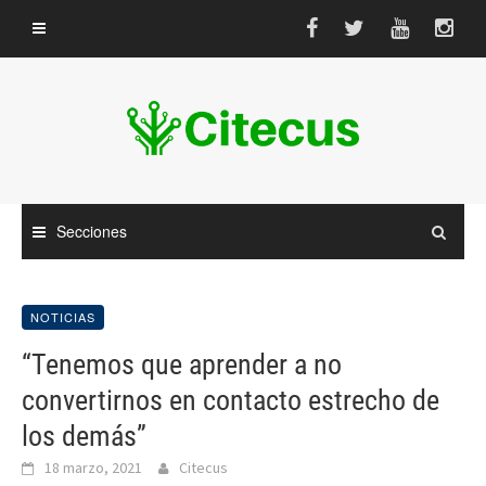
Saltar
al
contenido
Secciones
NOTICIAS
“Tenemos que aprender a no
convertirnos en contacto estrecho de
los demás”
18 marzo, 2021
Citecus