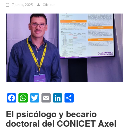
7 junio, 2025
Citecus
Facebook
WhatsApp
Twitter
Email
LinkedIn
Compartir
El psicólogo y becario
doctoral del CONICET Axel