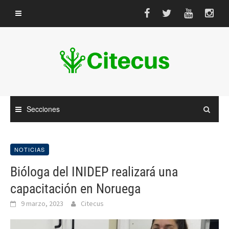
Saltar
al
contenido
Secciones
NOTICIAS
Bióloga del INIDEP realizará una
capacitación en Noruega
9 marzo, 2023
Citecus