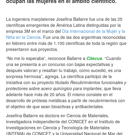
ocupan las mujeres en el ámbito científico.
La ingeniera marplatense Josefina Ballarre fue una de las 25
científicas emergentes de América Latina distinguidas por la
empresa 3M en el marco del
Día Internacional de la Mujer y la
Niña en la Ciencia
. Fue una de las dos argentinas reconocidas
en febrero entre más de 1.100 científicas de toda la región que
presentaron sus proyectos.
“
No me lo esperaba
”,
reconoce Ballarre a
Citecus
.
“
Cuando
una se presenta a un concurso con bajas expectativas y
después valoran y resaltan tu trabajo, como sucedió, es una
sorpresa hermosa
”, agrega. La científica
participó de la
iniciativa con su proyecto titulado
Recubrimientos funcionales y
protectores sobre acero quirúrgico para implantes
,
que lleva
adelante hace más de 20 años. El mismo
consiste en el
desarrollo de prótesis metálicas a partir de recubrimientos con
el objetivo de que sean
bioactivas y antibacteriales
.
Josefina Ballarre es doctora en Ciencia de Materiales,
investigadora independiente del CONICET en el Instituto de
Investigaciones en Ciencia y Tecnología de Materiales
(INTEMA) de CONICET y la Universidad Nacional de Mar del