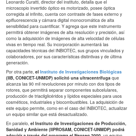
Leonardo Curatti, director del instituto, detalla que el
microscopio invertido óptico es motorizado, posee óptica
corregida al infinito, cuenta con contraste de fases externo y
epifluorescencia y cámara digital monocromática de alta
sensibilidad para cuantificar. Y agrega que este instrumento
permitirá obtener imágenes de alta resolución y precisión, así
como la adquisición de imágenes de alta velocidad de células
vivas en tiempo real. Su incorporación aumentará las
capacidades técnicas del INBIOTEC, sus grupos vinculados y
colaboradores, por sus características distintivas y de última
generación.
Por otra parte,
el
Instituto de Investigaciones Biológicas
(IIB, CONICET-UNMDP) solicitó una ultracentrífuga
que
alcanza las 90 mil revoluciones por minuto con dos tipos de
rotores, que permitirá separar componentes subcelulares,
producción de triacilglicéridos y lípidos especiales para usos
cosméticos, industriales y biocombustibles. La adquisición de
este equipo permite, como en el caso del INBIOTEC, actualizar
un equipo similar que está desactualizado.
En paralelo,
el Instituto de Investigaciones de Producción,
Sanidad y Ambiente (IIPROSAM, CONICET-UNMDP) podrá
adquirir a través del programa el Nexseq 2000
, un equipo