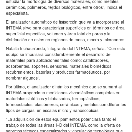
estudiar la morfología de diversos materiales, como metales,
cerámicos, polímeros, tejidos biológicos, entre otros”, indica el
especialista.
El analizador automático de fisisorción que va a incorporarse al
INTEMA sirve para caracterizar superficies en términos de área
superficial específica, volumen y área total de poros y la
distribución de estos en regiones de meso, macro y microporos.
Natalia Inchaurrondo, integrante del INTEMA, señala: “Con este
equipo se impulsará considerablemente el desarrollo de
materiales para aplicaciones tales como: catalizadores,
adsorbentes, soportes, sensores, materiales biomédicos,
recubrimientos, baterías y productos farmacéuticos, por
nombrar algunos”.
Por último, el analizador dinámico mecánico que se sumará al
INTEMA proporciona mediciones viscoelásticas completas en
materiales sintéticos y biobasados, termoplásticos,
termoestables, elastómeros, cerámicos y metales con diferentes
tipos de cargas, en escalas micro y nanoscópicas.
“La adquisición de estos equipamientos potenciará tanto el
trabajo de todas las áreas I+D del INTEMA, como la oferta de
servicios técnicos especializados y vinculación tecnológica que