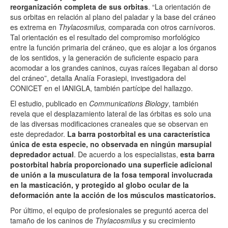
reorganización completa de sus orbitas
. “La orientación de
sus orbitas en relación al plano del paladar y la base del cráneo
es extrema en
Thylacosmilus,
comparada con otros carnívoros.
Tal orientación es el resultado del compromiso morfológico
entre la función primaria del cráneo, que es alojar a los órganos
de los sentidos, y la generación de suficiente espacio para
acomodar a los grandes caninos, cuyas raíces llegaban al dorso
del cráneo”, detalla Analía Forasiepi, investigadora del
CONICET en el IANIGLA, también partícipe del hallazgo.
El estudio, publicado en
Communications Biology
, también
revela que el desplazamiento lateral de las órbitas es solo una
de las diversas modificaciones craneales que se observan en
este depredador.
La barra postorbital es una característica
única de esta especie, no observada en ningún marsupial
depredador actual
. De acuerdo a los especialistas,
esta barra
postorbital habría proporcionado una superficie adicional
de unión a la musculatura de la fosa temporal involucrada
en la masticación, y protegido al globo ocular de la
deformación ante la acción de los músculos masticatorios.
Por último, el equipo de profesionales se preguntó acerca del
tamaño de los caninos de
Thylacosmilus
y su crecimiento