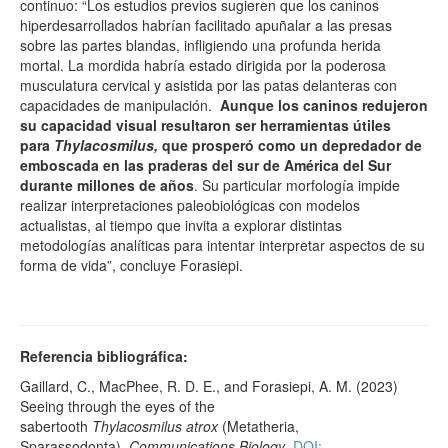
continuo: “Los estudios previos sugieren que los caninos
hiperdesarrollados habrían facilitado apuñalar a las presas
sobre las partes blandas, infligiendo una profunda herida
mortal. La mordida habría estado dirigida por la poderosa
musculatura cervical y asistida por las patas delanteras con
capacidades de manipulación.
Aunque los caninos redujeron
su capacidad visual resultaron ser herramientas útiles
para
Thylacosmilus,
que prosperó como un depredador de
emboscada en las praderas del sur de América del Sur
durante millones de años
. Su particular morfología impide
realizar interpretaciones paleobiológicas con modelos
actualistas, al tiempo que invita a explorar distintas
metodologías analíticas para intentar interpretar aspectos de su
forma de vida”, concluye Forasiepi.
Referencia bibliográfica:
Gaillard, C., MacPhee, R. D. E., and Forasiepi, A. M. (2023)
Seeing through the eyes of the
sabertooth
Thylacosmilus
atrox
(Metatheria,
Sparassodonta).
Communications Biology
.
DOI: