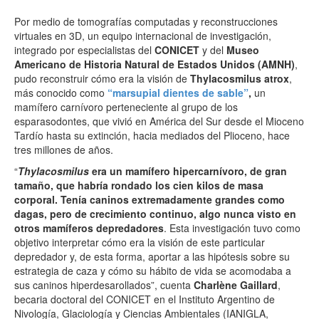
Por medio de tomografías computadas y reconstrucciones
virtuales en 3D, un equipo internacional de investigación,
integrado por especialistas del
CONICET
y del
Museo
Americano de Historia Natural de Estados Unidos (AMNH)
,
pudo reconstruir cómo era la visión de
Thylacosmilus atrox
,
más conocido como
“marsupial dientes de sable”
,
un
mamífero carnívoro perteneciente al grupo de los
esparasodontes, que vivió en América del Sur desde el Mioceno
Tardío hasta su extinción, hacia mediados del Plioceno, hace
tres millones de años.
“
Thylacosmilus
era un mamífero hipercarnívoro, de gran
tamaño, que habría rondado los cien kilos de masa
corporal. Tenía caninos extremadamente grandes como
dagas, pero de crecimiento continuo, algo nunca visto en
otros mamíferos depredadores
. Esta investigación tuvo como
objetivo interpretar cómo era la visión de este particular
depredador y, de esta forma, aportar a las hipótesis sobre su
estrategia de caza y cómo su hábito de vida se acomodaba a
sus caninos hiperdesarollados”, cuenta
Charlène Gaillard
,
becaria doctoral del CONICET en el Instituto Argentino de
Nivología, Glaciología y Ciencias Ambientales (IANIGLA,