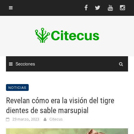
Saltar
al
contenido
Secciones
NOTICIAS
Revelan cómo era la visión del tigre
dientes de sable marsupial
29 marzo, 2023
Citecus