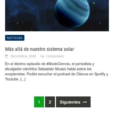
NOTICIAS
Más allá de nuestro sistema solar
26 octubre, 2020
Comentario
En el décimo episodio de #ModoCiencia, el periodista y
divulgador científico Sebastián Musso habla sobre los
exoplanetas. Podés escuchar el podcast de Citecus en Spotify y
Youtube.
[...]
Ir
1
2
Siguientes
a