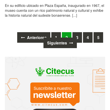
En su edificio ubicado en Plaza España, inaugurado en 1967, el
museo cuenta con un rico patrimonio natural y cultural y exhibe
la historia natural del sudeste bonaerense.
[...]
Ir
Anteriores
1
2
3
4
5
Siguientes
a
las
entradas