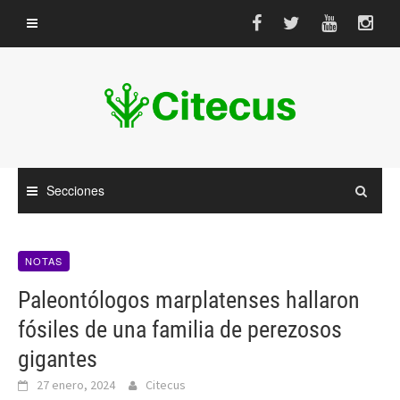
Saltar
al
contenido
Secciones
NOTAS
Paleontólogos marplatenses hallaron
fósiles de una familia de perezosos
gigantes
27 enero, 2024
Citecus