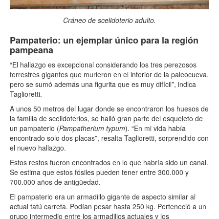
Cráneo de scelidoterio adulto.
Pampaterio: un ejemplar único para la región
pampeana
“El hallazgo es excepcional considerando los tres perezosos
terrestres gigantes que murieron en el interior de la paleocueva,
pero se sumó además una figurita que es muy difícil”, indica
Taglioretti.
A unos 50 metros del lugar donde se encontraron los huesos de
la familia de scelidoterios, se halló gran parte del esqueleto de
un pampaterio (
Pampatherium typum
). “En mi vida había
encontrado solo dos placas”, resalta Taglioretti, sorprendido con
el nuevo hallazgo.
Estos restos fueron encontrados en lo que habría sido un canal.
Se estima que estos fósiles pueden tener entre 300.000 y
700.000 años de antigüedad.
El pampaterio era un armadillo gigante de aspecto similar al
actual tatú carreta. Podían pesar hasta 250 kg. Perteneció a un
grupo intermedio entre los armadillos actuales y los