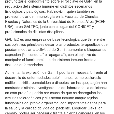
profundizar el conocimiento sobre el rol clave de
Gal
-1 en la
regulación del sistema inmune en distintos escenarios
fisiológicos y patológicos, Rabinovich -quien también es
profesor titular de Inmunología en la Facultad de Ciencias
Exactas y Naturales de la Universidad de Buenos Aires (FCEN,
UBA)- crea
GALTEC
, junto con colegas del CONICET y
profesionales de distintas disciplinas.
GALTEC
es una empresa de base tecnológica que tiene entre
sus objetivos principales desarrollar productos terapéuticos que
puedan modular la actividad de
Gal
-1, aumentar o bloquear su
expresión (“encenderla” o “apagarla”), con el objetivo de
manipular el funcionamiento del sistema inmune frente a
distintas enfermedades.
Aumentar la expresión de
Gal
– 1 podría ser necesario frente al
desarrollo de enfermedades autoinmunes -como esclerosis
múltiple, artritis reumatoidea o diabetes- en las que, según han
mostrado distintas investigaciones del laboratorio, la deficiencia
en esta proteína podría ser causa de que se desregulen los
circuitos tolerogénicos y el sistema inmune ataque tejidos
funcionales del propio organismo, con importantes daños para
la salud y la calidad de vida del paciente. Bloquear
Gal
-1, en
cambio, podría ser necesario frente a ciertos cánceres, en los