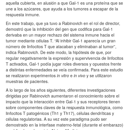
aquella cubierta, en alusión a que
Gal
-1 es una proteína que se
une a los azúcares, que ayuda a los tumores a escapar de la
respuesta inmune.
En este trabajo, que ya tuvo a Rabinovich en el rol de director,
demostró que la inhibición del gen que codifica para
Gal
-1
derivaba en un mayor rechazo del sistema inmune hacia el
tumor mediante células T. “Al inhibir
Gal
-1 aparecía un gran
número de linfocitos T que atacaban y eliminaban al tumor”,
indica Rabinovich. De este modo, la hipótesis de que, por
regular negativamente la expresión y supervivencia de linfocitos
T activados,
Gal
-1 podía jugar roles diversos y opuestos frente
a distintas enfermedades se veía confirmada. Para este estudio
se realizaron experimentos
in vitro
e
in vivo
y se utilizaron
muestras de pacientes.
A lo largo de los años siguientes, diferentes investigaciones
dirigidas por Rabinovich aumentaron el conocimiento sobre el
impacto que la interacción entre
Gal
-1 y sus receptores tienen
sobre componentes claves de la respuesta inmunológica, como
linfocitos T patogénicos (Th1 y Th17), células dendríticas y
células regulatorias. A su vez este paradigma pudo ser
demostrado en la interfase materno-fetal (durante el embarazo)