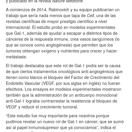
y publicado en la revista
Nature Medicine
.
A comienzos de 2014, Rabinovich y su equipo publicarían un
trabajo que sería nada menos que tapa de
Cell
, una de las
revistas científicas de mayor prestigio científico a nivel
internacional. El estudio probó en modelos experimentales
que
Gal
-1, además de ayudar a escapar a distintos tipos de
cánceres de la respuesta inmune, crea vasos sanguíneos (lo
que se conoce como angiogénesis) que permiten que los
tumores obtengan oxígeno y nutrientes para crecer y hacer
metástasis.
El trabajo destacaba que este rol de
Gal
-1 podía ser la causa
de que ciertos tratamientos oncológicos anti-angiogénicos que
tienen como blanco el bloqueo del Factor de Crecimiento del
Endotelio Vascular (VEGF, por sus siglas en inglés) no fueran
efectivos. Los ensayos en modelos experimentales mostraron
también que la administración de un anticuerpo monoclonal
anti-
Gal
-1 lograba contrarrestar la resistencia al bloqueo de
VEGF y reducir el crecimiento tumoral.
“Este estudio fue muy importante para nosotros porque
pudimos revelar un nuevo rol de
Gal
-1 en cáncer, que se sumó
así al papel inmunosupresor que ya conocíamos”, indica el