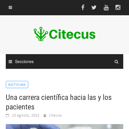
Saltar
al
contenido
Secciones
NOTICIAS
Una carrera científica hacia las y los
pacientes
23 agosto, 2023
Citecus