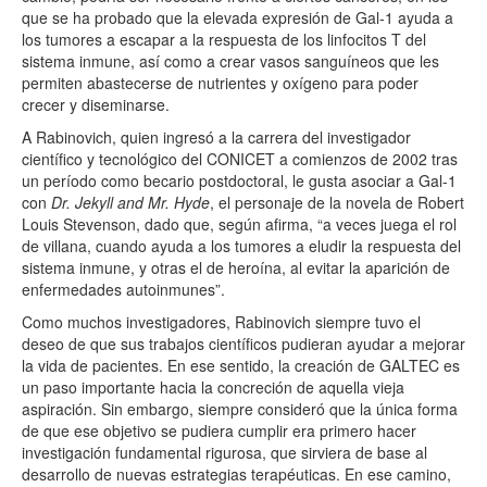
que se ha probado que la elevada expresión de
Gal
-1 ayuda a
los tumores a escapar a la respuesta de los linfocitos T del
sistema inmune, así como a crear vasos sanguíneos que les
permiten abastecerse de nutrientes y oxígeno para poder
crecer y diseminarse.
A Rabinovich, quien ingresó a la carrera del investigador
científico y tecnológico del CONICET a comienzos de 2002 tras
un período como becario postdoctoral, le gusta asociar a
Gal
-1
con
Dr. Jekyll and Mr. Hyde
, el personaje de la novela de Robert
Louis Stevenson, dado que, según afirma, “a veces juega el rol
de villana, cuando ayuda a los tumores a eludir la respuesta del
sistema inmune, y otras el de heroína, al evitar la aparición de
enfermedades autoinmunes”.
Como muchos investigadores, Rabinovich siempre tuvo el
deseo de que sus trabajos científicos pudieran ayudar a mejorar
la vida de pacientes. En ese sentido, la creación de
GALTEC
es
un paso importante hacia la concreción de aquella vieja
aspiración. Sin embargo, siempre consideró que la única forma
de que ese objetivo se pudiera cumplir era primero hacer
investigación fundamental rigurosa, que sirviera de base al
desarrollo de nuevas estrategias terapéuticas. En ese camino,