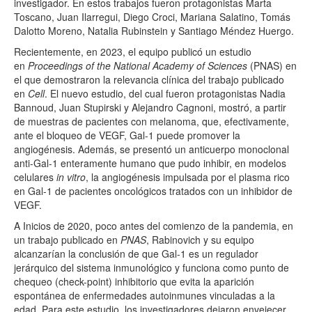
investigador. En estos trabajos fueron protagonistas Marta
Toscano, Juan Ilarregui, Diego Croci, Mariana Salatino, Tomás
Dalotto Moreno, Natalia Rubinstein y Santiago Méndez Huergo.
Recientemente, en 2023, el equipo publicó un estudio
en
Proceedings of the National Academy of Sciences
(PNAS) en
el que demostraron la relevancia clínica del trabajo publicado
en
Cell
. El nuevo estudio, del cual fueron protagonistas Nadia
Bannoud, Juan Stupirski y Alejandro Cagnoni, mostró, a partir
de muestras de pacientes con melanoma, que, efectivamente,
ante el bloqueo de VEGF,
Gal
-1 puede promover la
angiogénesis. Además, se presentó un anticuerpo monoclonal
anti-
Gal
-1 enteramente humano que pudo inhibir, en modelos
celulares
in vitro
, la angiogénesis impulsada por el plasma rico
en
Gal
-1 de pacientes oncológicos tratados con un inhibidor de
VEGF.
A Inicios de 2020, poco antes del comienzo de la pandemia, en
un trabajo publicado en
PNAS
, Rabinovich y su equipo
alcanzarían la conclusión de que
Gal
-1 es un regulador
jerárquico del sistema inmunológico y funciona como punto de
chequeo (check-point) inhibitorio que evita la aparición
espontánea de enfermedades autoinmunes vinculadas a la
edad. Para este estudio, los investigadores dejaron envejecer