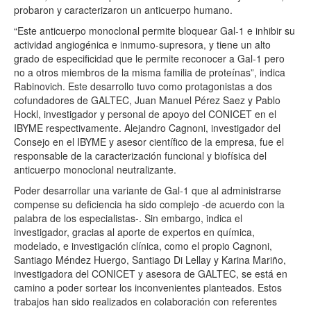
probaron y caracterizaron un anticuerpo humano.
“Este anticuerpo monoclonal permite bloquear
Gal
-1 e inhibir su
actividad angiogénica e inmumo-supresora, y tiene un alto
grado de especificidad que le permite reconocer a
Gal
-1 pero
no a otros miembros de la misma familia de proteínas”, indica
Rabinovich. Este desarrollo tuvo como protagonistas a dos
cofundadores de
GALTEC
, Juan Manuel Pérez Saez y Pablo
Hockl, investigador y personal de apoyo del CONICET en el
IBYME respectivamente. Alejandro Cagnoni, investigador del
Consejo en el IBYME y asesor científico de la empresa, fue el
responsable de la caracterización funcional y biofísica del
anticuerpo monoclonal neutralizante.
Poder desarrollar una variante de
Gal
-1 que al administrarse
compense su deficiencia ha sido complejo -de acuerdo con la
palabra de los especialistas-. Sin embargo, indica el
investigador, gracias al aporte de expertos en química,
modelado, e investigación clínica, como el propio Cagnoni,
Santiago Méndez Huergo, Santiago Di Lellay y Karina Mariño,
investigadora del CONICET y asesora de
GALTEC
, se está en
camino a poder sortear los inconvenientes planteados. Estos
trabajos han sido realizados en colaboración con referentes