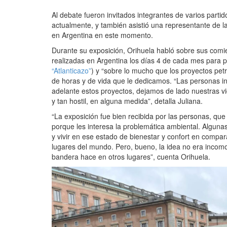
Al debate fueron invitados integrantes de varios partid
actualmente, y también asistió una representante de l
en Argentina en este momento.
Durante su exposición, Orihuela habló sobre sus comie
realizadas en Argentina los días 4 de cada mes para p
“Atlanticazo”
) y “sobre lo mucho que los proyectos petr
de horas y de vida que le dedicamos. “Las personas int
adelante estos proyectos, dejamos de lado nuestras v
y tan hostil, en alguna medida”, detalla Juliana.
“La exposición fue bien recibida por las personas, q
porque les interesa la problemática ambiental. Algun
y vivir en ese estado de bienestar y confort en compa
lugares del mundo. Pero, bueno, la idea no era incomo
bandera hace en otros lugares”, cuenta Orihuela.