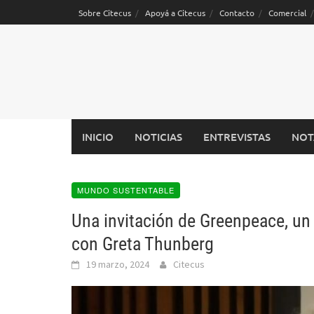
Saltar
Sobre Citecus
Apoyá a Citecus
Contacto
Comercial
al
contenido
INICIO
NOTICIAS
ENTREVISTAS
NOT
MUNDO SUSTENTABLE
Una invitación de Greenpeace, un
con Greta Thunberg
19 marzo, 2024
Citecus