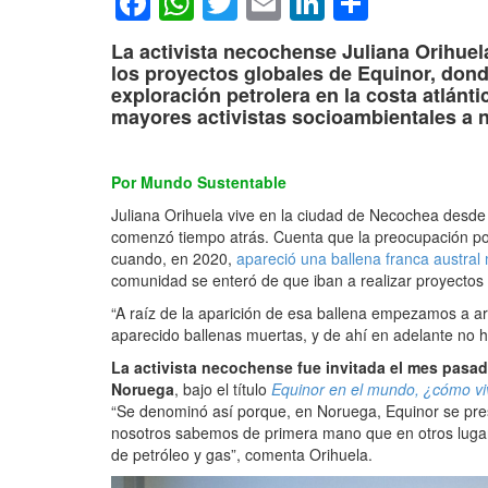
Facebook
WhatsApp
Twitter
Email
LinkedIn
Compar
La activista necochense Juliana Orihuel
los proyectos globales de Equinor, dond
exploración petrolera en la costa atlánti
mayores activistas socioambientales a ni
Por Mundo Sustentable
Juliana Orihuela vive en la ciudad de Necochea desde h
comenzó tiempo atrás. Cuenta que la preocupación por
cuando, en 2020,
apareció una ballena franca austral
comunidad se enteró de que iban a realizar proyectos 
“A raíz de la aparición de esa ballena empezamos a 
aparecido ballenas muertas, y de ahí en adelante no 
La activista necochense fue invitada el mes pasa
Noruega
, bajo el título
Equinor en el mundo, ¿cómo vi
“Se denominó así porque, en Noruega, Equinor se pre
nosotros sabemos de primera mano que en otros lugar
de petróleo y gas”, comenta Orihuela.