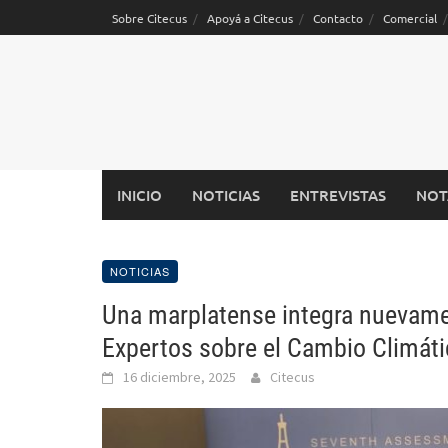
Saltar
Sobre Citecus
Apoyá a Citecus
Contacto
Comercial
al
contenido
INICIO
NOTICIAS
ENTREVISTAS
NOT
NOTICIAS
Una marplatense integra nuevame
Expertos sobre el Cambio Climát
16 diciembre, 2025
Citecus