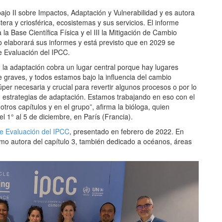
ajo II sobre Impactos, Adaptación y Vulnerabilidad y es autora
era y criosférica, ecosistemas y sus servicios. El informe
la Base Científica Física y el III la Mitigación de Cambio
o elaborará sus informes y está previsto que en 2029 se
e Evaluación del IPCC.
 la adaptación cobra un lugar central porque hay lugares
graves, y todos estamos bajo la influencia del cambio
úper necesaria y crucial para revertir algunos procesos o por lo
 estrategias de adaptación. Estamos trabajando en eso con el
otros capítulos y en el grupo”, afirma la bióloga, quien
l 1° al 5 de diciembre, en París (Francia).
de Evaluación del IPCC
, presentado en febrero de 2022. En
como autora del capítulo 3, también dedicado a océanos, áreas