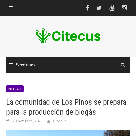
Saltar
al
contenido
Secciones
NOTAS
La comunidad de Los Pinos se prepara
para la producción de biogás
20 octubre, 2022
Citecus