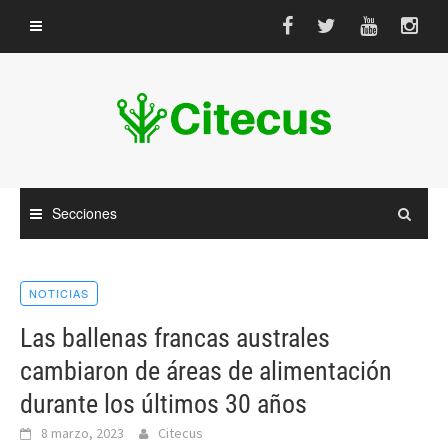
Saltar
al
contenido
Secciones
NOTICIAS
Las ballenas francas australes
cambiaron de áreas de alimentación
durante los últimos 30 años
8 marzo, 2023
Citecus