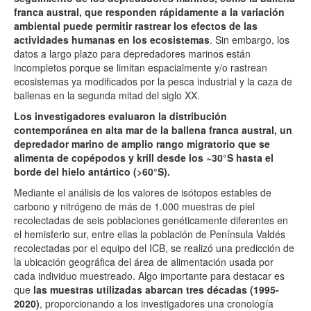
franca austral, que responden rápidamente a la variación
ambiental puede permitir rastrear los efectos de las
actividades humanas en los ecosistemas
. Sin embargo, los
datos a largo plazo para depredadores marinos están
incompletos porque se limitan espacialmente y/o rastrean
ecosistemas ya modificados por la pesca industrial y la caza de
ballenas en la segunda mitad del siglo XX.
Los investigadores evaluaron la distribución
contemporánea en alta mar de la ballena franca austral, un
depredador marino de amplio rango migratorio que se
alimenta de copépodos y krill desde los ~30°S hasta el
borde del hielo antártico (>60°S).
Mediante el análisis de los valores de isótopos estables de
carbono y nitrógeno de más de 1.000 muestras de piel
recolectadas de seis poblaciones genéticamente diferentes en
el hemisferio sur, entre ellas la población de Península Valdés
recolectadas por el equipo del ICB, se realizó una predicción de
la ubicación geográfica del área de alimentación usada por
cada individuo muestreado. Algo importante para destacar es
que
las muestras utilizadas abarcan tres décadas (1995-
2020)
, proporcionando a los investigadores una cronología