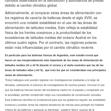
cambios observados en la distribución y abundancia de presas
debido al cambio climático global.
Adicionalmente, al comparar estas áreas de alimentación con
los registros de cacería de ballenas desde el siglo XVIII, se
encontró una notable estabilidad en el uso de las áreas de
alimentación de latitudes medias. Esto refleja la estabilidad
física de los frentes oceánicos y la productividad de los
ecosistemas de latitudes medias del océano Austral en los
últimos cuatro siglos. Por el contrario, las regiones polares
están más influenciadas por el cambio climático reciente.
En particular para las ballenas francas de Argentina, este estudio revela que
hacen un uso inesperadamente más importante de las zonas de alimentación de
latitudes medias (30 a 45°S) durante el verano y el otoño australes que las de las
áreas de latitudes altas (>60°S), que eran las que se consideraban sus principales
zonas de alimentación.
“Estos hallazgos solo pueden lograrse con investigaciones realizadas a lo largo de
décadas, valorizando el esfuerzo de investigadores de muchos países. Conocer el uso
que las ballenas francas hacían del ecosistema marino en el pasado y compararlo con
la actualidad, permite comprender mejor sus necesidades de conservación actuales.
Esta evidencia científica es fundamental para que los gobiernos regulen las actividades
humanas y puedan tomar las mejores decisiones de manejo para proteger los hábitats
críticos de las ballenas y asegurar su bienestar
”, sostiene Sironi, coautor de la