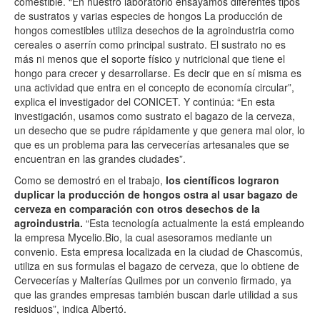
comestible. “En nuestro laboratorio ensayamos diferentes tipos
de sustratos y varias especies de hongos La producción de
hongos comestibles utiliza desechos de la agroindustria como
cereales o aserrín como principal sustrato. El sustrato no es
más ni menos que el soporte físico y nutricional que tiene el
hongo para crecer y desarrollarse. Es decir que en sí misma es
una actividad que entra en el concepto de economía circular”,
explica el investigador del CONICET. Y continúa: “En esta
investigación, usamos como sustrato el bagazo de la cerveza,
un desecho que se pudre rápidamente y que genera mal olor, lo
que es un problema para las cervecerías artesanales que se
encuentran en las grandes ciudades”.
Como se demostró en el trabajo,
los científicos lograron
duplicar la producción de hongos ostra al usar bagazo de
cerveza en comparación con otros desechos de la
agroindustria.
“Esta tecnología actualmente la está empleando
la empresa Mycelio.Bio, la cual asesoramos mediante un
convenio. Esta empresa localizada en la ciudad de Chascomús,
utiliza en sus formulas el bagazo de cerveza, que lo obtiene de
Cervecerías y Malterías Quilmes por un convenio firmado, ya
que las grandes empresas también buscan darle utilidad a sus
residuos”, indica Albertó.