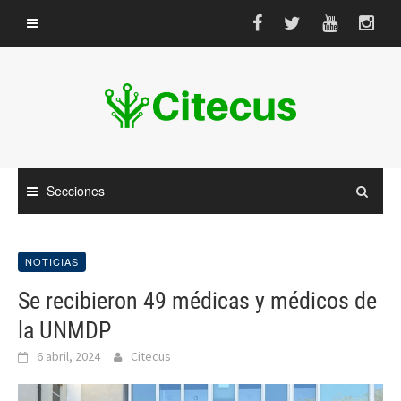
Saltar
al
contenido
Secciones
NOTICIAS
Se recibieron 49 médicas y médicos de
la UNMDP
6 abril, 2024
Citecus