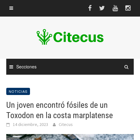
Saltar
al
contenido
Secciones
NOTICIAS
Un joven encontró fósiles de un
Toxodon en la costa marplatense
14 diciembre, 2023
Citecus