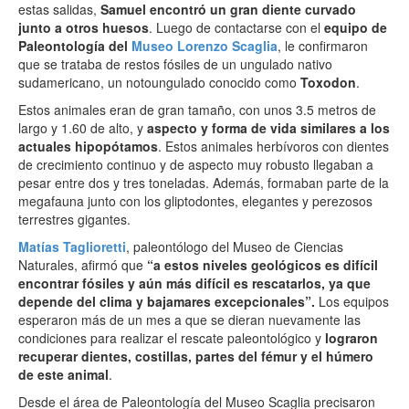
estas salidas,
Samuel encontró un gran diente curvado
junto a otros huesos
. Luego de contactarse con el
equipo de
Paleontología del
Museo Lorenzo Scaglia
, le confirmaron
que se trataba de restos fósiles de un ungulado nativo
sudamericano, un notoungulado conocido como
Toxodon
.
Estos animales eran de gran tamaño, con unos 3.5 metros de
largo y 1.60 de alto, y
aspecto y forma de vida similares a los
actuales hipopótamos
. Estos animales herbívoros con dientes
de crecimiento continuo y de aspecto muy robusto llegaban a
pesar entre dos y tres toneladas. Además, formaban parte de la
megafauna junto con los gliptodontes, elegantes y perezosos
terrestres gigantes.
Matías Taglioretti
, paleontólogo del Museo de Ciencias
Naturales, afirmó que
“a estos niveles geológicos es difícil
encontrar fósiles y aún más difícil es rescatarlos, ya que
depende del clima y bajamares excepcionales”.
Los equipos
esperaron más de un mes a que se dieran nuevamente las
condiciones para realizar el rescate paleontológico y
lograron
recuperar dientes, costillas, partes del fémur y el húmero
de este animal
.
Desde el área de Paleontología del Museo Scaglia precisaron