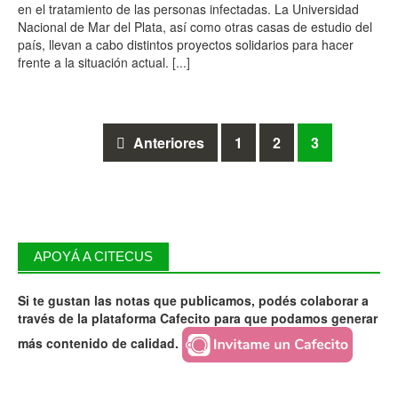
en el tratamiento de las personas infectadas. La Universidad
Nacional de Mar del Plata, así como otras casas de estudio del
país, llevan a cabo distintos proyectos solidarios para hacer
frente a la situación actual.
[...]
Ir
Anteriores
1
2
3
a
las
entradas
APOYÁ A CITECUS
Si te gustan las notas que publicamos, podés colaborar a
través de la plataforma Cafecito para que podamos generar
más contenido de calidad.