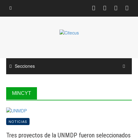
Saltar
al
contenido
Secciones
MINCYT
NOTICIAS
Tres proyectos de la UNMDP fueron seleccionados