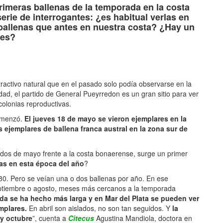
primeras ballenas de la temporada en la costa
rie de interrogantes: ¿es habitual verlas en
allenas que antes en nuestra costa? ¿Hay un
les?
activo natural que en el pasado solo podía observarse en la
idad, el partido de General Pueyrredon es un gran sitio para ver
colonias reproductivas.
comenzó.
El jueves 18 de mayo se vieron ejemplares en la
 ejemplares de ballena franca austral en la zona sur de
dos de mayo frente a la costa bonaerense, surge un primer
nas en esta época del año
?
80. Pero se veían una o dos ballenas por año. En ese
eptiembre o agosto, meses más cercanos a la temporada
da se ha hecho más larga y en Mar del Plata se pueden ver
emplares.
En abril son aislados, no son tan seguidos. Y
la
 y octubre
”, cuenta a
Citecus
Agustina Mandiola, doctora en