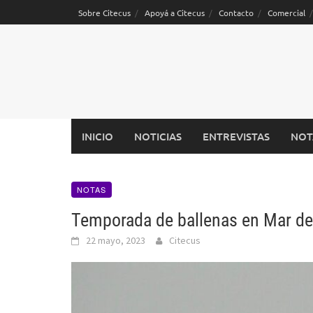
Saltar
Sobre Citecus
Apoyá a Citecus
Contacto
Comercial
al
contenido
INICIO
NOTICIAS
ENTREVISTAS
NOT
NOTAS
Temporada de ballenas en Mar del
22 mayo, 2023
Citecus