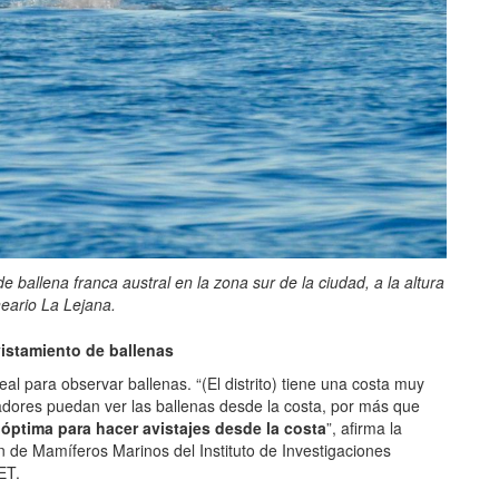
ballena franca austral en la zona sur de la ciudad, a la altura
neario La Lejana.
vistamiento de ballenas
al para observar ballenas. “(El distrito) tiene una costa muy
vadores puedan ver las ballenas desde la costa, por más que
ptima para hacer avistajes desde la costa
”, afirma la
n de Mamíferos Marinos del Instituto de Investigaciones
ET.